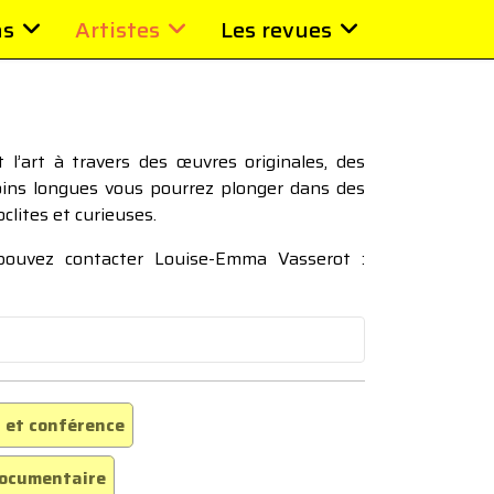
ns
Artistes
Les revues
l’art à travers des œuvres originales, des
moins longues vous pourrez plonger dans des
oclites et curieuses.
 pouvez contacter Louise-Emma Vasserot :
 et conférence
ocumentaire