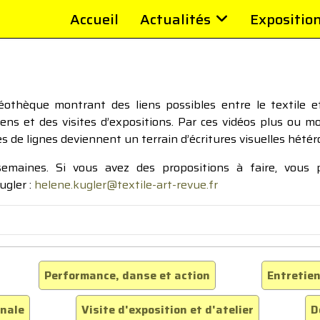
Accueil
Actualités
Expositio
thèque montrant des liens possibles entre le textile et 
tiens et des visites d’expositions. Par ces vidéos plus ou 
pes de lignes deviennent un terrain d’écritures visuelles hétér
 semaines. Si vous avez des propositions à faire, vous
ugler :
helene.kugler@textile-art-revue.fr
Performance, danse et action
Entretien
inale
Visite d'exposition et d'atelier
D