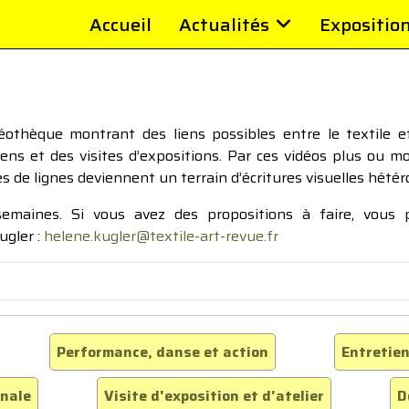
Accueil
Actualités
Expositio
thèque montrant des liens possibles entre le textile et 
tiens et des visites d’expositions. Par ces vidéos plus ou 
pes de lignes deviennent un terrain d’écritures visuelles hétér
 semaines. Si vous avez des propositions à faire, vous
ugler :
helene.kugler@textile-art-revue.fr
Performance, danse et action
Entretien
inale
Visite d'exposition et d'atelier
D