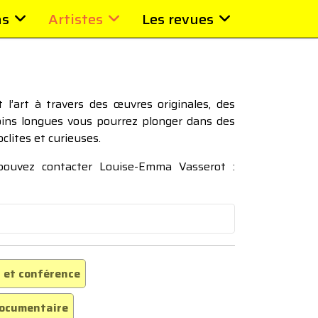
ns
Artistes
Les revues
l’art à travers des œuvres originales, des
moins longues vous pourrez plonger dans des
oclites et curieuses.
 pouvez contacter Louise-Emma Vasserot :
 et conférence
ocumentaire