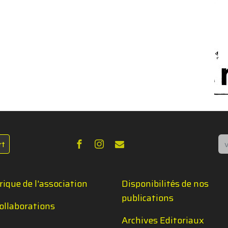
Re
rt
rique de l'association
Disponibilités de nos
publications
ollaborations
Archives Editoriaux