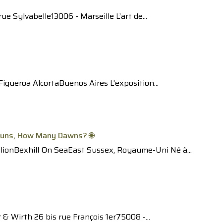
e Sylvabelle13006 - Marseille L’art de...
igueroa AlcortaBuenos Aires L'exposition...
uns, How Many Dawns? 🌐
ilionBexhill On SeaEast Sussex, Royaume-Uni Né à...
& Wirth 26 bis rue François 1er75008 -...