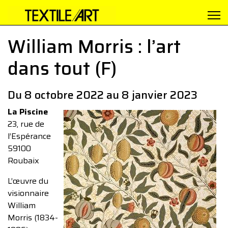
William Morris : l’art
dans tout (F)
Du 8 octobre 2022 au 8 janvier 2023
La Piscine
23, rue de
l’Espérance
59100
Roubaix
L’œuvre du
visionnaire
William
Morris (1834-