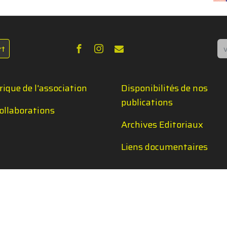
Re
rt
rique de l'association
Disponibilités de nos
publications
ollaborations
Archives Editoriaux
Liens documentaires