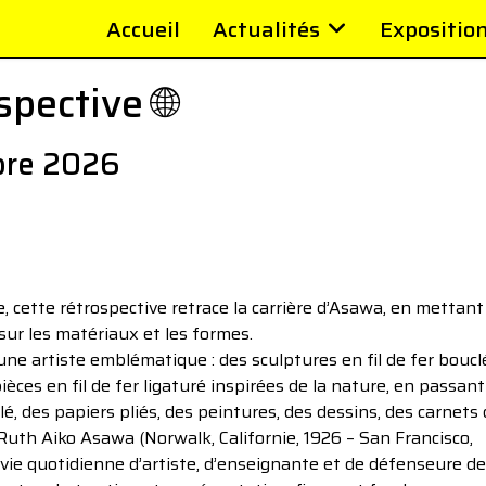
Accueil
Actualités
Expositio
pective 🌐
bre 2026
e, cette rétrospective retrace la carrière d’Asawa, en mettant
ur les matériaux et les formes.
une artiste emblématique : des sculptures en fil de fer boucl
ces en fil de fer ligaturé inspirées de la nature, en passant
, des papiers pliés, des peintures, des dessins, des carnets
e Ruth Aiko Asawa (Norwalk, Californie, 1926 – San Francisco,
 vie quotidienne d’artiste, d’enseignante et de défenseure d