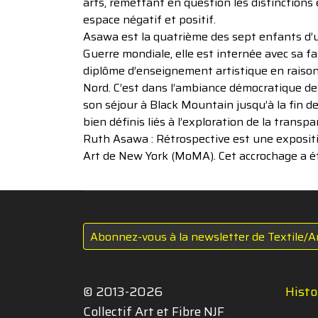
arts, remettant en question les distinctions
espace négatif et positif.
Asawa est la quatrième des sept enfants d’
Guerre mondiale, elle est internée avec sa f
diplôme d’enseignement artistique en raison 
Nord. C’est dans l’ambiance démocratique de 
son séjour à Black Mountain jusqu’à la fin de
bien définis liés à l’exploration de la transpa
Ruth Asawa : Rétrospective est une exposi
Art de New York (MoMA). Cet accrochage a ét
Abonnez-vous à la newsletter de Textile/A
© 2013-2026
Histo
Collectif Art et Fibre NJF