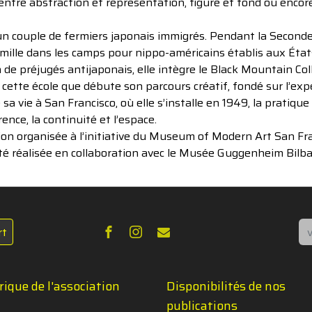
 entre abstraction et représentation, figure et fond ou encor
un couple de fermiers japonais immigrés. Pendant la Second
amille dans les camps pour nippo-américains établis aux État
de préjugés antijaponais, elle intègre le Black Mountain Col
cette école que débute son parcours créatif, fondé sur l’expé
 sa vie à San Francisco, où elle s’installe en 1949, la prati
rence, la continuité et l’espace.
tion organisée à l’initiative du Museum of Modern Art San
é réalisée en collaboration avec le Musée Guggenheim Bilba
Re
rt
rique de l'association
Disponibilités de nos
publications