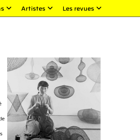
ns
Artistes
Les revues
é
 de
es