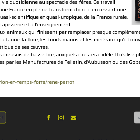
 la vie quotidienne au spectacle des fêtes. Ce travail
une France en pleine transformation : il en ressort une
 quasi-scientifique et quasi-utopique, de la France rurale.
a tapisserie et à l’enseignement.
aux animaux qui finissent par remplacer presque complètemen
a faune, la flore, les fonds marins et les minéraux qu’il trouv
étique de ses œuvres.
s creusois de basse-lice, auxquels il restera fidèle. Il réalise
es par les Manufactures de Felletin, d’Aubusson ou des Gobe
on-et-temps-forts/rene-perrot
Re
rt