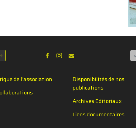
Re
rt
rique de l'association
Disponibilités de nos
publications
ollaborations
Archives Editoriaux
Liens documentaires