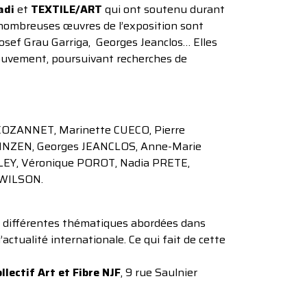
adi
et
TEXTILE/ART
qui ont soutenu durant
de nombreuses œuvres de l’exposition sont
, Josef Grau Garriga, Georges Jeanclos… Elles
mouvement, poursuivant recherches de
ZANNET, Marinette CUECO, Pierre
INZEN, Georges JEANCLOS, Anne-Marie
XLEY, Véronique POROT, Nadia PRETE,
 WILSON.
es différentes thématiques abordées dans
actualité internationale. Ce qui fait de cette
llectif Art et Fibre NJF
, 9 rue Saulnier