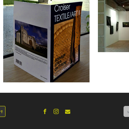
Re
rt