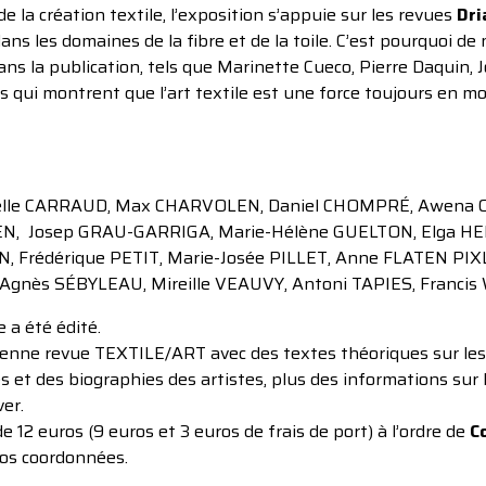
 la création textile, l’exposition s’appuie sur les revues
Dri
ans les domaines de la fibre et de la toile. C’est pourquoi 
s dans la publication, tels que Marinette Cueco, Pierre Daquin
 qui montrent que l’art textile est une force toujours en 
lle CARRAUD, Max CHARVOLEN, Daniel CHOMPRÉ, Awena CO
EN, Josep GRAU-GARRIGA, Marie-Hélène GUELTON, Elga HE
N, Frédérique PETIT, Marie-Josée PILLET, Anne FLATEN PI
 Agnès SÉBYLEAU, Mireille VEAUVY, Antoni TAPIES, Francis
 a été édité.
’ancienne revue TEXTILE/ART avec des textes théoriques sur l
et des biographies des artistes, plus des informations sur l’
er.
2 euros (9 euros et 3 euros de frais de port) à l’ordre de
Co
vos coordonnées.