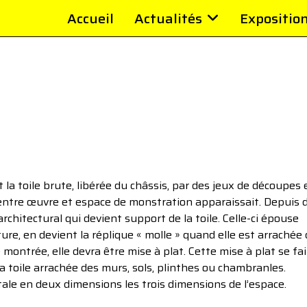
Accueil
Actualités
Expositio
la toile brute, libérée du châssis, par des jeux de découpes 
entre œuvre et espace de monstration apparaissait. Depuis 
chitectural qui devient support de la toile. Celle-ci épouse
ture, en devient la réplique « molle » quand elle est arrachée
ntrée, elle devra être mise à plat. Cette mise à plat se fai
a toile arrachée des murs, sols, plinthes ou chambranles.
tale en deux dimensions les trois dimensions de l’espace.