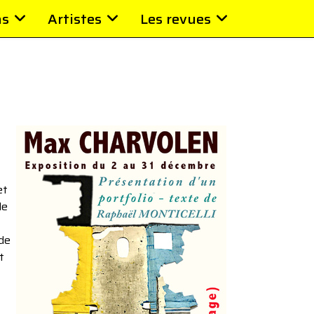
ns
Artistes
Les revues
et
de
 de
t