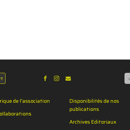
Re
rt
rique de l'association
Disponibilités de nos
publications
ollaborations
Archives Editoriaux