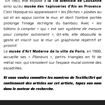
En 1983, elle expose à
la 11e Biennale de Lausanne
ainsi qu’au
musée des tapisseries d’Aix en Provence
.
C’est l’époque où apparaissent «
les flèches
» posées au
sol et en appui contre le mur, et dont l’ombre portée
prolonge l’image rectiligne du bambou. Avec «
les
bâtons à compter
» qui «
est son système de mesure
pour compter autrement
», dit-elle, elle dépouille le
geste et inscrit sur le mur un graphisme répétitif et
primitif.
Le
musée d’Art Moderne de la ville de Paris
, en 1988,
accueille ses «
Planeurs
», petits triangles en fil de
métal noir, qui s’envolent sur l’espace mural comme des
escadrilles.
Si vous voulez connaître les numéros de Textile/Art qui
contiennent des articles sur cet artiste, tapez son nom
dans le moteur de recherche.