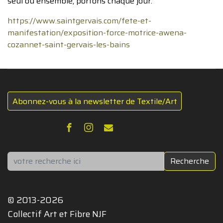
seul ou ensemble, portons chaque jour.
https://www.saintgervais.com/fete-et-
manifestation/exposition-force-motrice-awena-
cozannet-saint-gervais-les-bains
Abonnez-vous à la newsletter de Textile/Art
Rechercher
Recherche
© 2013-2026
Collectif Art et Fibre NJF