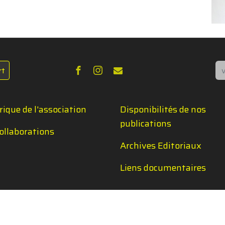
Re
rt
rique de l'association
Disponibilités de nos
publications
ollaborations
Archives Editoriaux
Liens documentaires