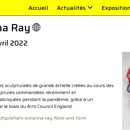
Accueil
Actualités
Expositio
a Ray 🌐
vril 2022
es sculpturales de grande échelle créées au cours des
culptures commandées récemment et
fabriquées pendant la pandémie, grâce à un
 le biais du Arts Council England .
php/whats-on/anna-ray-fibre-and-form