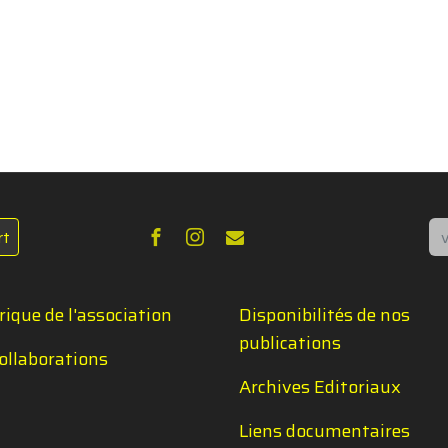
Re
rt
rique de l'association
Disponibilités de nos
publications
ollaborations
Archives Editoriaux
Liens documentaires