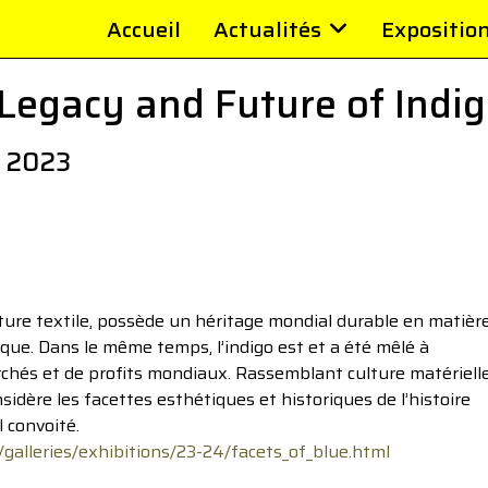
Accueil
Actualités
Expositio
 Legacy and Future of Indig
e 2023
nture textile, possède un héritage mondial durable en matièr
ique. Dans le même temps, l’indigo est et a été mêlé à
archés et de profits mondiaux. Rassemblant culture matérielle
nsidère les facettes esthétiques et historiques de l’histoire
l convoité.
/galleries/exhibitions/23-24/facets_of_blue.html