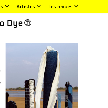
ns
Artistes
Les revues
o Dye 🌐
e
,