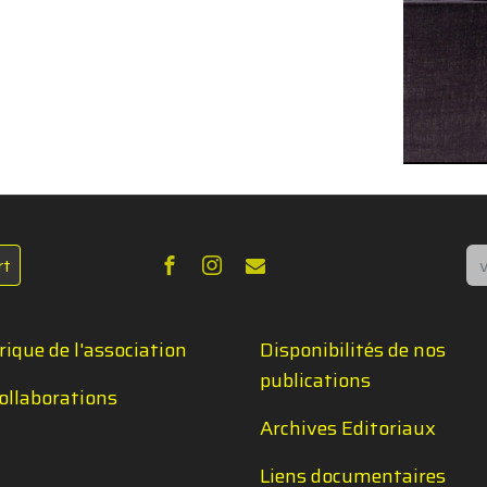
Re
rt
rique de l'association
Disponibilités de nos
publications
ollaborations
Archives Editoriaux
Liens documentaires