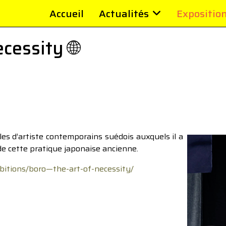
Accueil
Actualités
Expositio
cessity 🌐
es d’artiste contemporains suédois auxquels il a
e cette pratique japonaise ancienne.
bitions/boro—the-art-of-necessity/