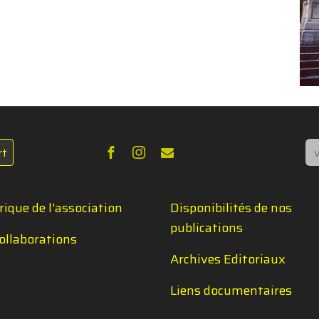
Re
rt
rique de l'association
Disponibilités de nos
publications
ollaborations
Archives Editoriaux
Liens documentaires