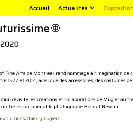
Accueil
Actualités
Expositio
turissime 🌐
s 2020
f Fine Arts de Montreal, rend hommage à l’imagination de ce
re 1977 et 2014, ainsi que des accessoires, des costumes de t
tion revisite les créations et collaborations de Mugler au tr
ion entre le couturier et le photographe Helmut Newton.
exhibitions/thierrymugler/