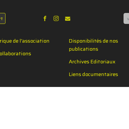
Re
rt
rique de l'association
Disponibilités de nos
publications
ollaborations
Archives Editoriaux
Liens documentaires