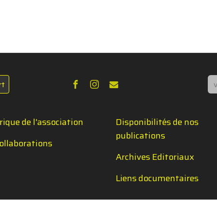
Re
rt
rique de l'association
Disponibilités de nos
publications
ollaborations
Archives Editoriaux
Liens documentaires