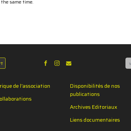
t the same time.
Re
rt
rique de l'association
Disponibilités de nos
publications
ollaborations
Archives Editoriaux
Liens documentaires