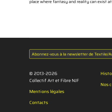
place where fantasy and reality can exist a
Abonnez-vous à la newsletter de Textile/A
© 2013-2026
Histo
Collectif Art et Fibre NJF
Nos c
Mentions légales
Contacts