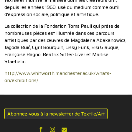
textile et montre la manière dont les créateurs ont,
depuis les années 1960, usé du medium comme outil
d’expression sociale, politique et artistique.
La collection de la Fondation Toms Pauli qui prête de
nombreuses pièces est illustrée dans ces parcours
artistiques par des œuvres de Magdalena Abakanowicz,
Jagoda Buić, Cyril Bourquin, Lissy Funk, Elsi Giauque,
Françoise Ragno, Beatrix Sitter-Liver et Marlise
Staehelin.
http://www.whitworth.manchester.ac.uk/whats-
on/exhibitions/
Abonnez-vous à la newsletter de Textile/Art