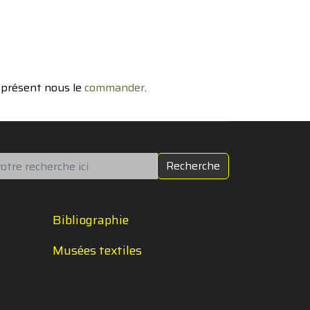
à présent nous le
commander
.
chercher
Recherche
Bibliographie
Musées textiles