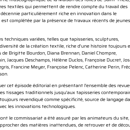
es textiles qui permettent de rendre compte du travail des
 décennie particulièrement riche en innovation dans le
e est complétée par la présence de travaux récents de jeune
 techniques variées, telles que tapisseries, sculptures,
diversité de la création textile, riche d’une histoire toujours 
 de Brigitte Bourdon, Diana Brennan, Daniel Chompre,
uin, Jacques Deschamps, Hélène Duclos, Françoise Ducret, Jos
gris, Francine Meyer, Françoise Pelenc, Catherine Perin, Fréd
son.
uer cet épisode éditorial en présentant l’ensemble des revue
s les tissages traditionnels jusqu’aux tapisseries contemporai
st toujours revendiqué comme spécificité, source de langage da
avec les innovations technologiques.
dont le commissariat a été assuré par les animateurs du site,
pprocher des matières inattendues, de retrouver et de découvr