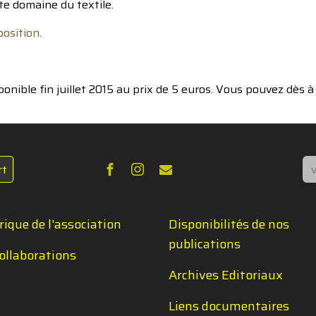
te domaine du textile.
osition.
ponible fin juillet 2015 au prix de 5 euros. Vous pouvez dès 
Re
rt
rique de l'association
Disponibilités de nos
publications
ollaborations
Archives Editoriaux
Liens documentaires