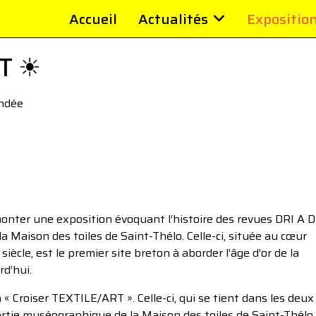
Accueil
Actualités
Expositio
T ☀︎
andée
monter une exposition évoquant l’histoire des revues DRI A DI
a Maison des toiles de Saint-Thélo. Celle-ci, située au cœur
ècle, est le premier site breton à aborder l’âge d’or de la
rd’hui.
 « Croiser TEXTILE/ART ». Celle-ci, qui se tient dans les deux
artie muséographique de la Maison des toiles de Saint-Thélo,