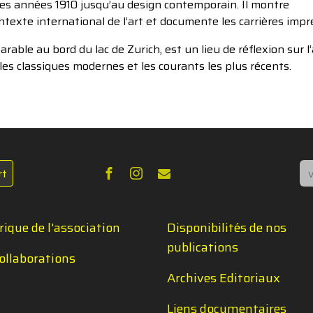
 des années 1910 jusqu’au design contemporain. Il montre
contexte international de l’art et documente les carrières imp
ble au bord du lac de Zurich, est un lieu de réflexion sur l’art
 les classiques modernes et les courants les plus récents.
Re
rt
rique de l'association
Disponibilités de nos
publications
ollaborations
Archives Editoriaux
Liens documentaires