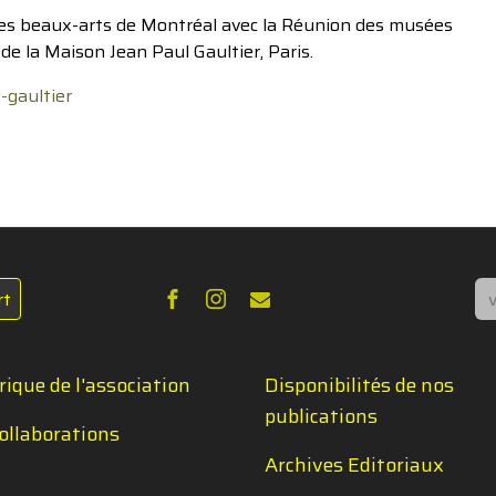
 des beaux-arts de Montréal avec la Réunion des musées
 de la Maison Jean Paul Gaultier, Paris.
-gaultier
Re
rt
rique de l'association
Disponibilités de nos
publications
ollaborations
Archives Editoriaux