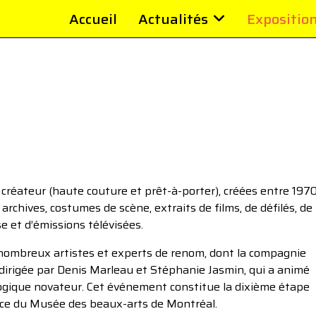
Accueil
Actualités
Expositio
 créateur (haute couture et prêt-à-porter), créées entre 197
archives, costumes de scène, extraits de films, de défilés, de
se et d’émissions télévisées.
 nombreux artistes et experts de renom, dont la compagnie
dirigée par Denis Marleau et Stéphanie Jasmin, qui a animé
gique novateur. Cet événement constitue la dixième étape
trice du Musée des beaux-arts de Montréal.