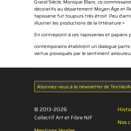
Grand Siècle. Monique Blanc, co-commissaire
décoratifs au département Moyen Âge et Renai
tapisserie fut toujours très étroit. Peu d’art
illustrer les productions de la littérature »
En contrepoint à ces tapisseries et papiers p
contemporains établiront un dialogue particu
vertus provoqués par le sentiment amoureu
Abonnez-vous à la newsletter de Textile/A
© 2013-2026
Histo
Collectif Art et Fibre NJF
Nos c
Mentions légales