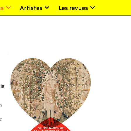
ns
Artistes
Les revues
 la
és
e