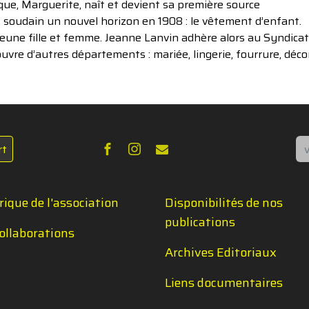
que, Marguerite, naît et devient sa première source
t soudain un nouvel horizon en 1908 : le vêtement d’enfant.
jeune fille et femme. Jeanne Lanvin adhère alors au Syndicat
ouvre d’autres départements : mariée, lingerie, fourrure, déc
Re
rt
rique de l'association
Disponibilités de nos
publications
ollaborations
Archives Editoriaux
Liens documentaires