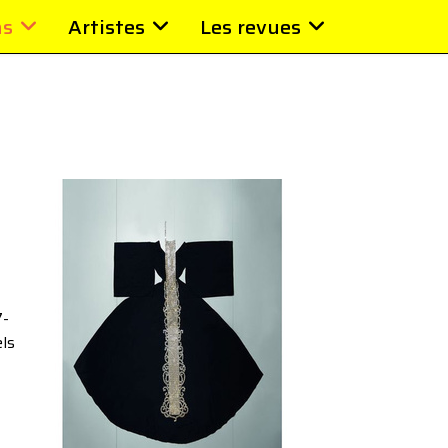
ns
Artistes
Les revues
7-
els