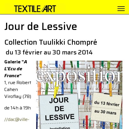
Jour de Lessive
Collection Tuulikki Chompré
du 13 février au 30 mars 2014
Galerie “
A
L’Ecu de
France
“
1, rue Robert
Cahen
Viroflay (78)
de 14h à 19h
//
dac@ville-