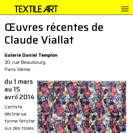
Œuvres récentes de
Claude Viallat
Galerie Daniel Templon
30, rue Beaubourg
Paris 3ième
du 1 mars
au 15
avril 2014
L’artiste
décline sa
forme fétiche
sur des toiles