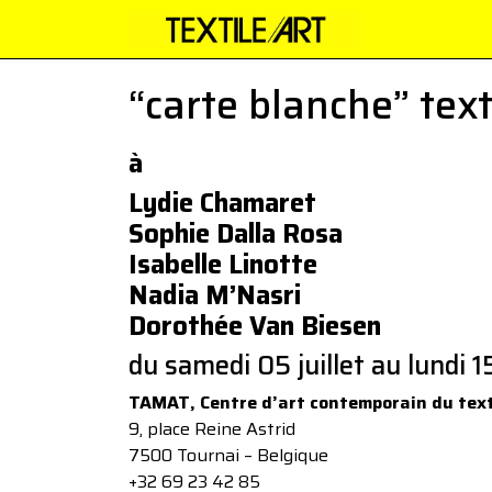
“carte blanche” tex
à
Lydie Chamaret
Sophie Dalla Rosa
Isabelle Linotte
Nadia M’Nasri
Dorothée Van Biesen
du samedi 05 juillet au lundi
TAMAT, Centre d’art contemporain du texti
9, place Reine Astrid
7500 Tournai – Belgique
+32 69 23 42 85