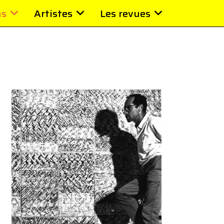
ns
Artistes
Les revues