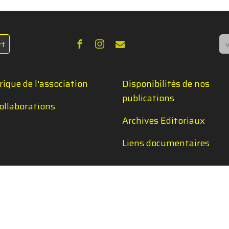
Re
rt
rique de l'association
Disponibilités de nos
publications
ollaborations
Archives Editoriaux
Liens documentaires