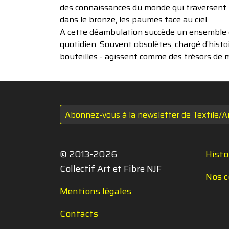
des connaissances du monde qui traversent le
dans le bronze, les paumes face au ciel.
A cette déambulation succède un ensemble de
quotidien. Souvent obsolètes, chargé d’histo
bouteilles - agissent comme des trésors de 
Abonnez-vous à la newsletter de Textile/A
© 2013-2026
Histo
Collectif Art et Fibre NJF
Nos c
Mentions légales
Contacts