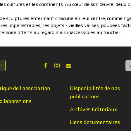
s cultures et les continents. Au cœur de son œuvre, deux bra
 sculptures enfermant chacune en leur centre, comme figés 
ires impénétrables, ces objets - vieilles valises, poupées ta
mémoire offerts au regard mais inaccessibles au toucher.
Re
rt
rique de l'association
Disponibilités de nos
publications
ollaborations
Archives Editoriaux
Liens documentaires