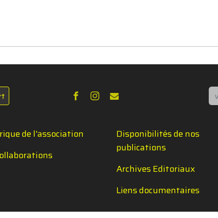
Re
rt
rique de l'association
Disponibilités de nos
publications
ollaborations
Archives Editoriaux
Liens documentaires