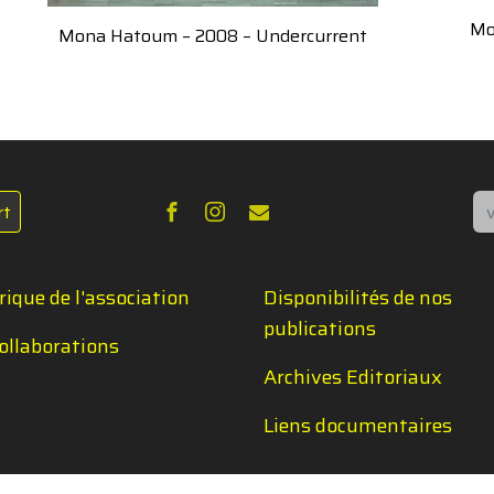
Mo
Mona Hatoum – 2008 – Undercurrent
Re
rt
rique de l'association
Disponibilités de nos
publications
ollaborations
Archives Editoriaux
Liens documentaires