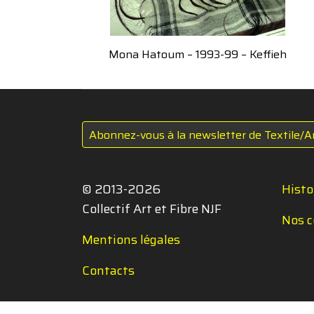
Mona Hatoum – 1993-99 – Keffieh
Abonnez-vous à la newsletter de Textile/A
© 2013-2026
Histo
Collectif Art et Fibre NJF
Nos c
Mentions légales
Contacts