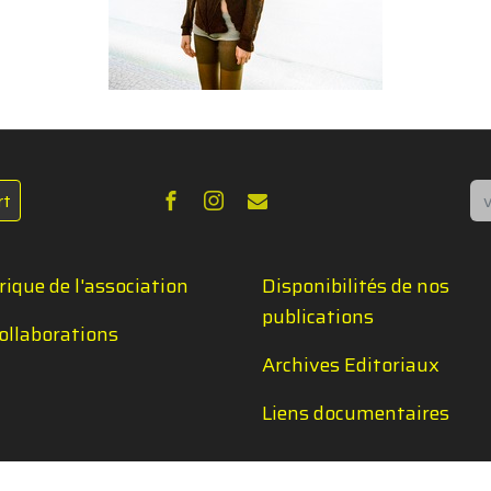
Re
rt
rique de l'association
Disponibilités de nos
publications
ollaborations
Archives Editoriaux
Liens documentaires