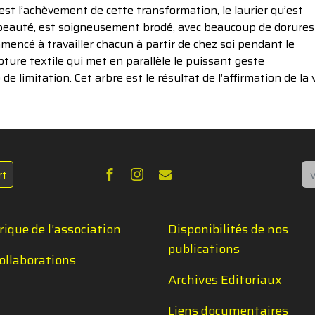
’est l’achèvement de cette transformation, le laurier qu’est
a beauté, est soigneusement brodé, avec beaucoup de dorures
mencé à travailler chacun à partir de chez soi pendant le
pture textile qui met en parallèle le puissant geste
limitation. Cet arbre est le résultat de l’affirmation de la 
Re
rt
rique de l'association
Disponibilités de nos
publications
ollaborations
Archives Editoriaux
Liens documentaires