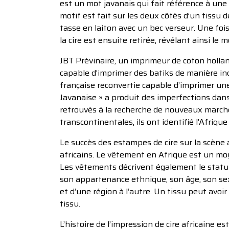
est un mot javanais qui fait référence à une 
motif est fait sur les deux côtés d’un tissu d
tasse en laiton avec un bec verseur. Une fois l
la cire est ensuite retirée, révélant ainsi le mo
JBT Prévinaire, un imprimeur de coton holla
capable d’imprimer des batiks de manière ind
française reconvertie capable d’imprimer une 
Javanaise » a produit des imperfections dans
retrouvés à la recherche de nouveaux march
transcontinentales, ils ont identifié l’Afri
Le succès des estampes de cire sur la scène 
africains. Le vêtement en Afrique est un m
Les vêtements décrivent également le statut 
son appartenance ethnique, son âge, son sexe
et d’une région à l’autre. Un tissu peut avo
tissu.
L’histoire de l’impression de cire africaine e