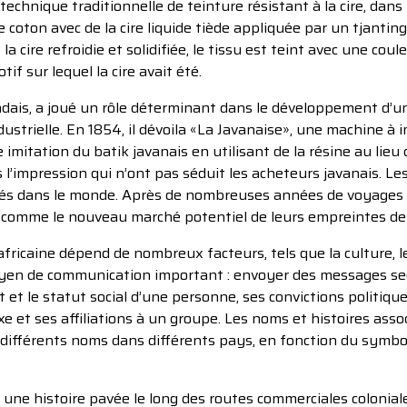
technique traditionnelle de teinture résistant à la cire, dans
e coton avec de la cire liquide tiède appliquée par un tjantin
a cire refroidie et solidifiée, le tissu est teint avec une coul
tif sur lequel la cire avait été.
ndais, a joué un rôle déterminant dans le développement d’
ustrielle. En 1854, il dévoila «La Javanaise», une machine à 
imitation du batik javanais en utilisant de la résine au lieu 
 l’impression qui n’ont pas séduit les acheteurs javanais. 
és dans le monde. Après de nombreuses années de voyages ex
que comme le nouveau marché potentiel de leurs empreintes de 
africaine dépend de nombreux facteurs, tels que la culture, 
oyen de communication important : envoyer des messages sec
et le statut social d’une personne, ses convictions politique
 et ses affiliations à un groupe. Les noms et histoires assoc
ir différents noms dans différents pays, en fonction du symb
st une histoire pavée le long des routes commerciales coloniale