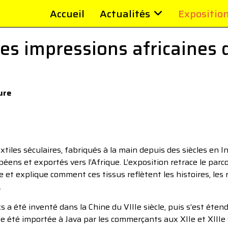
Accueil
Actualités
Expositio
es impressions africaines de
ure
les séculaires, fabriqués à la main depuis des siècles en In
péens et exportés vers l’Afrique. L’exposition retrace le parc
 et explique comment ces tissus reflètent les histoires, les r
.
 a été inventé dans la Chine du VIIIe siècle, puis s’est étendu
e été importée à Java par les commerçants aux XIIe et XIIIe s