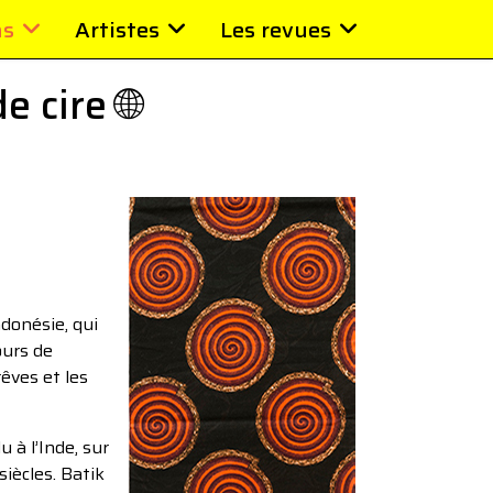
ns
Artistes
Les revues
 cire 🌐
donésie, qui
ours de
êves et les
 à l’Inde, sur
iècles. Batik