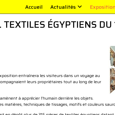
Accueil
Actualités
Expositio
. TEXTILES ÉGYPTIENS DU 
exposition entraînera les visiteurs dans un voyage au
compagnaient leurs propriétaires tout au long de leur
amènent à apprécier l’humain derrière les objets.
es matières, techniques de tissages, motifs et couleurs saur
t en dépôt plus de 215 pièces de textiles égyptiens datant du