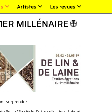
ns
Artistes
Les revues
1ER MILLÉNAIRE 🌐
ont surprendre.
 3e au 12e siècle. Cette collection, d’abord