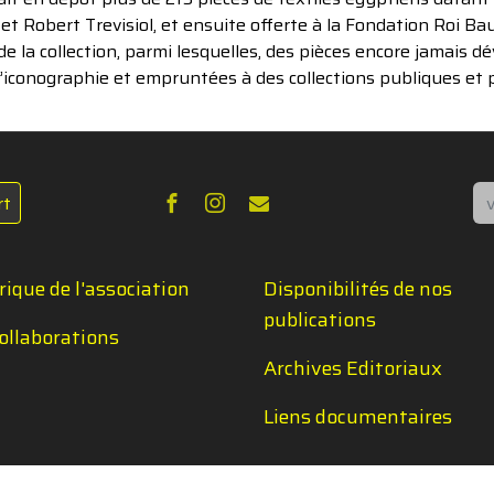
t Robert Trevisiol, et ensuite offerte à la Fondation Roi B
 la collection, parmi lesquelles, des pièces encore jamais dé
’iconographie et empruntées à des collections publiques et p
Re
rt
rique de l'association
Disponibilités de nos
publications
ollaborations
Archives Editoriaux
Liens documentaires