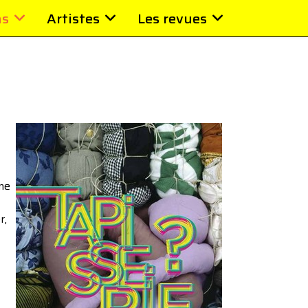
ns
Artistes
Les revues
rme
r,