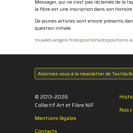
Messager, qui ne s’est pas réclamée de la ta
la fibre est une inscription dans son histo
De jeunes artistes sont encore présents dan
question initiale.
musees.angers.fr/expositions/expositions-a
Abonnez-vous à la newsletter de Textile/A
© 2013-2026
Histo
Collectif Art et Fibre NJF
Nos c
Mentions légales
Contacts