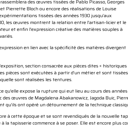
le rassemblera des œuvres tissées de Pablo Picasso, Georges
et Pierrette Bloch ou encore des réalisations de Louise
expérimentations tissées des années 1930 jusqu’aux
, les œuvres montrent la relation entre l’artisan-licier et le
éateur et enfin l’expression créative des matières souples à
variés.
pression en lien avec la spécificité des matières divergent
 l’exposition, section consacrée aux pièces dites « historiques
s pièces sont exécutées à partir d’un métier et sont tissées.
quelle sont réalisées les tentures.
 qu’elle expose la rupture qui eut lieu au cours des années
c des œuvres de Magdalena Abakanowicz, Jagoda Buic, Pierre
tant qu’ils ont opéré un détournement de la technique classiq
 fibre à cette époque et se sont revendiqués de la nouvelle tap
e à la tapisserie commence à se poser. Elle est encore plus