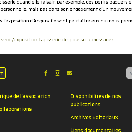
pisserie quand elle faisait, par exemple, des petits paquets 
ire personnelle, mais pas dans son engagement d’un mouvemen
s l’exposition d’Angers. Ce sont peut-être eux qui nous perm
-venir/exposition-tapisserie-de-picasso-a-messager
Re
rt
rique de l'association
Disponibilités de nos
publications
ollaborations
Archives Editoriaux
Liens documentaires