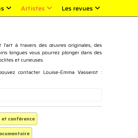
ns
Artistes
Les revues
l’art à travers des œuvres originales, des
moins longues vous pourrez plonger dans des
oclites et curieuses.
 pouvez contacter Louise-Emma Vasserot :
 et conférence
ocumentaire