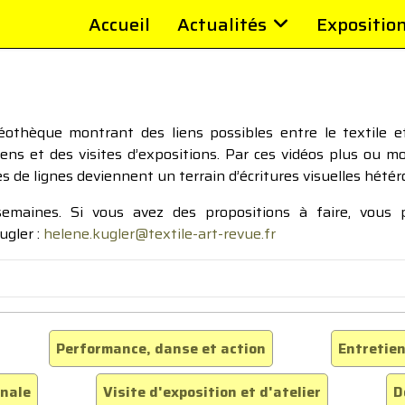
Accueil
Actualités
Expositio
thèque montrant des liens possibles entre le textile et 
tiens et des visites d’expositions. Par ces vidéos plus ou 
pes de lignes deviennent un terrain d’écritures visuelles hétér
 semaines. Si vous avez des propositions à faire, vous
ugler :
helene.kugler@textile-art-revue.fr
Performance, danse et action
Entretien
inale
Visite d'exposition et d'atelier
D