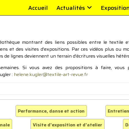
Accueil
Actualités
Expositio
thèque montrant des liens possibles entre le textile et 
tiens et des visites d’expositions. Par ces vidéos plus ou 
pes de lignes deviennent un terrain d’écritures visuelles hétér
 semaines. Si vous avez des propositions à faire, vous
ugler :
helene.kugler@textile-art-revue.fr
Performance, danse et action
Entretien
inale
Visite d'exposition et d'atelier
D