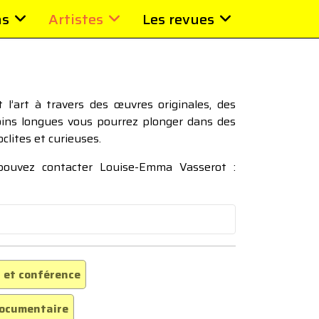
ns
Artistes
Les revues
l’art à travers des œuvres originales, des
moins longues vous pourrez plonger dans des
oclites et curieuses.
 pouvez contacter Louise-Emma Vasserot :
 et conférence
ocumentaire