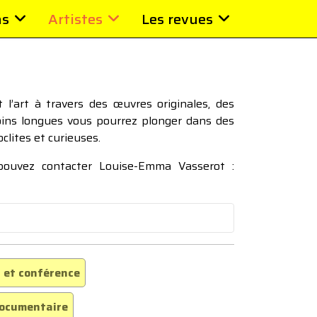
ns
Artistes
Les revues
l’art à travers des œuvres originales, des
moins longues vous pourrez plonger dans des
oclites et curieuses.
 pouvez contacter Louise-Emma Vasserot :
 et conférence
ocumentaire