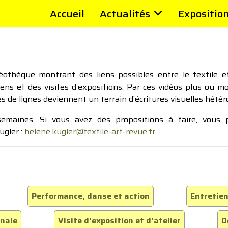
Accueil
Actualités
Expositio
thèque montrant des liens possibles entre le textile et 
tiens et des visites d’expositions. Par ces vidéos plus ou 
pes de lignes deviennent un terrain d’écritures visuelles hétér
 semaines. Si vous avez des propositions à faire, vous
ugler :
helene.kugler@textile-art-revue.fr
Performance, danse et action
Entretien
inale
Visite d'exposition et d'atelier
D