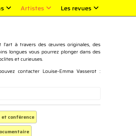
ns
Artistes
Les revues
l’art à travers des œuvres originales, des
moins longues vous pourrez plonger dans des
oclites et curieuses.
 pouvez contacter Louise-Emma Vasserot :
 et conférence
ocumentaire