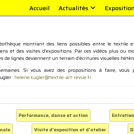
Accueil
Actualités
Expositio
thèque montrant des liens possibles entre le textile et 
tiens et des visites d’expositions. Par ces vidéos plus ou 
pes de lignes deviennent un terrain d’écritures visuelles hétér
 semaines. Si vous avez des propositions à faire, vous
ugler :
helene.kugler@textile-art-revue.fr
Performance, danse et action
Entretien
inale
Visite d'exposition et d'atelier
D