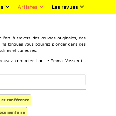
ns
Artistes
Les revues
l’art à travers des œuvres originales, des
moins longues vous pourrez plonger dans des
oclites et curieuses.
 pouvez contacter Louise-Emma Vasserot :
 et conférence
ocumentaire