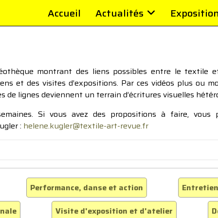
Accueil
Actualités
Expositio
thèque montrant des liens possibles entre le textile et 
tiens et des visites d’expositions. Par ces vidéos plus ou 
pes de lignes deviennent un terrain d’écritures visuelles hétér
 semaines. Si vous avez des propositions à faire, vous
ugler :
helene.kugler@textile-art-revue.fr
Performance, danse et action
Entretien
inale
Visite d'exposition et d'atelier
D