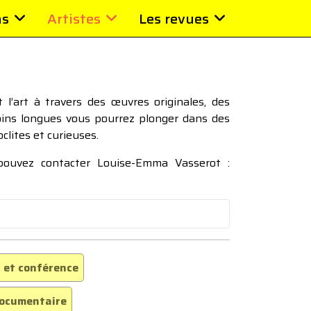
ns
Artistes
Les revues
l’art à travers des œuvres originales, des
moins longues vous pourrez plonger dans des
oclites et curieuses.
 pouvez contacter Louise-Emma Vasserot :
 et conférence
ocumentaire