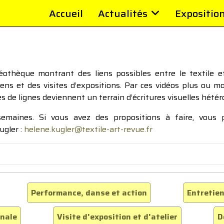
Accueil
Actualités
Expositio
thèque montrant des liens possibles entre le textile et 
tiens et des visites d’expositions. Par ces vidéos plus ou 
pes de lignes deviennent un terrain d’écritures visuelles hétér
 semaines. Si vous avez des propositions à faire, vous
ugler :
helene.kugler@textile-art-revue.fr
Performance, danse et action
Entretien
inale
Visite d'exposition et d'atelier
D