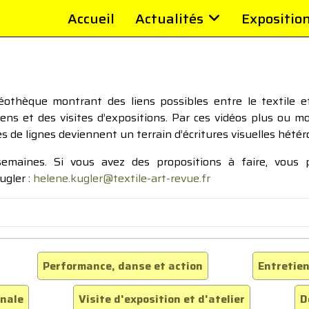
Accueil
Actualités
Expositio
thèque montrant des liens possibles entre le textile et 
tiens et des visites d’expositions. Par ces vidéos plus ou 
pes de lignes deviennent un terrain d’écritures visuelles hétér
 semaines. Si vous avez des propositions à faire, vous
ugler :
helene.kugler@textile-art-revue.fr
Performance, danse et action
Entretien
inale
Visite d'exposition et d'atelier
D