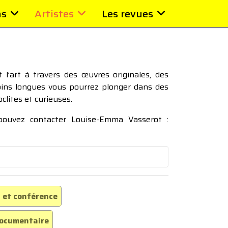
ns
Artistes
Les revues
l’art à travers des œuvres originales, des
moins longues vous pourrez plonger dans des
oclites et curieuses.
 pouvez contacter Louise-Emma Vasserot :
 et conférence
ocumentaire