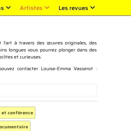
ns
Artistes
Les revues
l’art à travers des œuvres originales, des
moins longues vous pourrez plonger dans des
oclites et curieuses.
 pouvez contacter Louise-Emma Vasserot :
 et conférence
ocumentaire