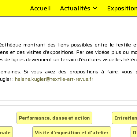
Accueil
Actualités
Expositio
thèque montrant des liens possibles entre le textile et 
tiens et des visites d’expositions. Par ces vidéos plus ou 
pes de lignes deviennent un terrain d’écritures visuelles hétér
 semaines. Si vous avez des propositions à faire, vous
ugler :
helene.kugler@textile-art-revue.fr
Performance, danse et action
Entretien
inale
Visite d'exposition et d'atelier
D